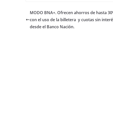
c
itt
at
m
e
er
s
p
MODO BNA+. Ofrecen ahorros de hasta 3
b
A
ar
con el uso de la billetera y cuotas sin inter
o
p
tir
desde el Banco Nación.
o
p
k