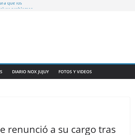
ara que los
solver problemas
V para noviembre a
ber.
on la salud de
total y alarma en el
n, inteligencia
o” en el CIC de
S
DIARIO NOX JUJUY
FOTOS Y VIDEOS
e renunció a su cargo tras