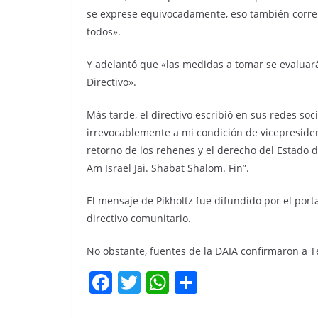
se exprese equivocadamente, eso también corre 
todos».
Y adelantó que «las medidas a tomar se evaluará
Directivo».
Más tarde, el directivo escribió en sus redes so
irrevocablemente a mi condición de vicepresiden
retorno de los rehenes y el derecho del Estado d
Am Israel Jai. Shabat Shalom. Fin”.
El mensaje de Pikholtz fue difundido por el porta
directivo comunitario.
No obstante, fuentes de la DAIA confirmaron a Té
F
T
W
C
a
w
h
o