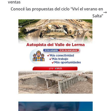
b
A
ar
ventas
o
p
tir
Conocé las propuestas del ciclo “Viví el verano en
o
p
Salta”
k