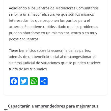
Acudiendo a los Centros de Mediadores Comunitarios,
se logra una mayor eficacia, ya que son los mismos
interesados los que proponen los puntos para el
acuerdo. Se obtiene rapidez, dado que los problemas
pueden abordarse en un mismo encuentro o en muy
pocos encuentros.
Tiene beneficios sobre la economía de las partes,
además de un beneficio social al descongestionar el
sistema judicial de situaciones que se pueden resolver
fuera de los tribunales.
F
T
W
C
a
w
h
o
c
itt
at
m
e
er
s
p
Capacitarán a emprendedores para mejorar sus