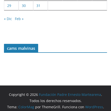
29
30
31
« Dic
Feb »
cams malvinas
Copyright © 2026
Fundación Padre Ernesto Martearena
.
Todos los derechos reservados.
Tema:
ColorMag
por ThemeGrill. Funciona con
WordPress
.