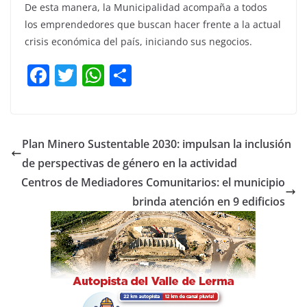
De esta manera, la Municipalidad acompaña a todos
los emprendedores que buscan hacer frente a la actual
crisis económica del país, iniciando sus negocios.
F
T
W
C
a
w
h
o
c
itt
at
m
e
er
s
p
Plan Minero Sustentable 2030: impulsan la inclusión
b
A
ar
de perspectivas de género en la actividad
o
p
tir
Centros de Mediadores Comunitarios: el municipio
o
p
brinda atención en 9 edificios
k