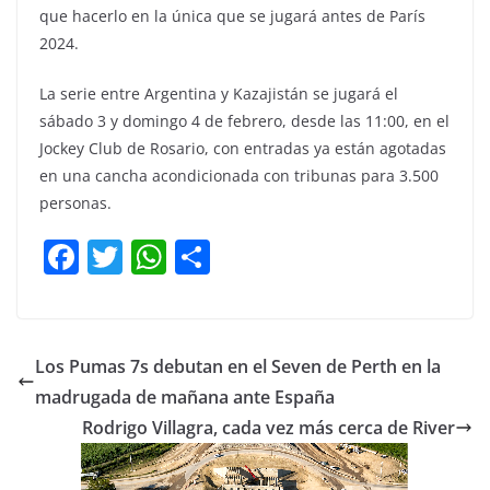
que hacerlo en la única que se jugará antes de París
2024.
La serie entre Argentina y Kazajistán se jugará el
sábado 3 y domingo 4 de febrero, desde las 11:00, en el
Jockey Club de Rosario, con entradas ya están agotadas
en una cancha acondicionada con tribunas para 3.500
personas.
F
T
W
C
a
w
h
o
c
itt
at
m
e
er
s
p
Los Pumas 7s debutan en el Seven de Perth en la
b
A
ar
madrugada de mañana ante España
o
p
tir
Rodrigo Villagra, cada vez más cerca de River
o
p