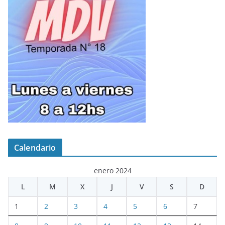
Calendario
enero 2024
L
M
X
J
V
S
D
1
2
3
4
5
6
7