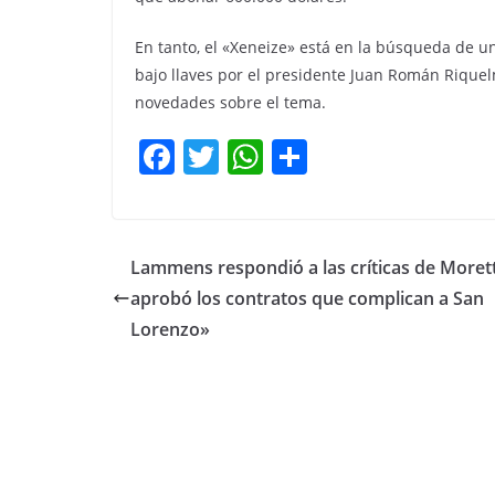
En tanto, el «Xeneize» está en la búsqueda de
bajo llaves por el presidente Juan Román Riquel
novedades sobre el tema.
F
T
W
C
a
w
h
o
c
itt
at
m
e
er
s
p
Lammens respondió a las críticas de Moretti
b
A
ar
aprobó los contratos que complican a San
o
p
tir
Lorenzo»
o
p
k