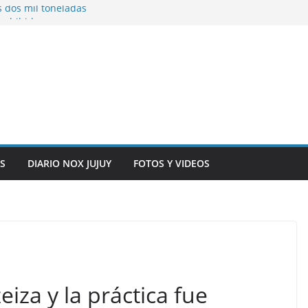
s dos mil toneladas
exhibidores y
entificación con
 originarias
e general del
anexo del mercado
S
DIARIO NOX JUJUY
FOTOS Y VIDEOS
iza y la práctica fue