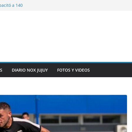
pacitó a 140
tín y Rivadavia
iversario de la
 de Bolivia
plaza 9 de Julio con
 a cursantes del
iocomunicaciones
ar sangre este
S
DIARIO NOX JUJUY
FOTOS Y VIDEOS