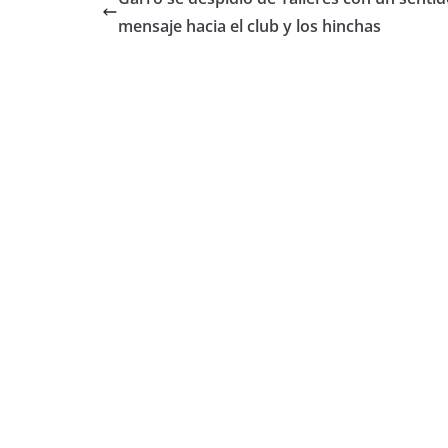
b
A
ar
mensaje hacia el club y los hinchas
o
p
tir
o
p
k