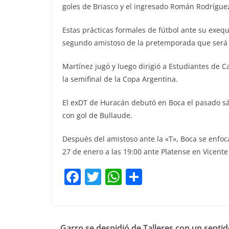
goles de Briasco y el ingresado Román Rodrígue
Estas prácticas formales de fútbol ante su exequ
segundo amistoso de la pretemporada que será e
Martínez jugó y luego dirigió a Estudiantes de C
la semifinal de la Copa Argentina.
El exDT de Huracán debutó en Boca el pasado sá
con gol de Bullaude.
Después del amistoso ante la «T», Boca se enfoca
27 de enero a las 19:00 ante Platense en Vicente
F
T
W
C
a
w
h
o
c
itt
at
m
e
er
s
p
Garro se despidió de Talleres con un senti