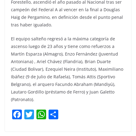
Forestello, ascendió el año pasado al Nacional tras ser
campeón del Federal A al vencer en la final a Douglas
Haig de Pergamino, en definición desde el punto penal
tras haber igualado.
El equipo salteño regresó a la máxima categoría de
ascenso luego de 23 años y tiene como refuerzos a
Martín Esparza (Almagro), Enzo Fernández (Juventud
Antoniana) , Ariel Chávez (Flandria), Brian Duarte
(Ciudad Bolivar), Ezequiel Neira (Instituto), Maximiliano
Ibáñez (9 de Julio de Rafaela), Tomás Attis (Sportivo
Belgrano), el arquero Facundo Abraham (Mandiyú),
Lautaro Gordillo (préstamo de Ferro) y Juan Galetto
(Patronato).
F
T
W
C
a
w
h
o
c
itt
at
m