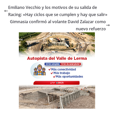
e
er
s
p
Emiliano Vecchio y los motivos de su salida de
b
A
ar
Racing: «Hay ciclos que se cumplen y hay que salir»
o
p
tir
Gimnasia confirmó al volante David Zalazar como
o
p
nuevo refuerzo
k