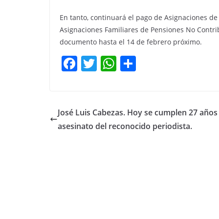
En tanto, continuará el pago de Asignaciones de
Asignaciones Familiares de Pensiones No Contri
documento hasta el 14 de febrero próximo.
F
T
W
C
a
w
h
o
c
itt
at
m
e
er
s
p
José Luis Cabezas. Hoy se cumplen 27 años
b
A
ar
asesinato del reconocido periodista.
o
p
tir
o
p
k