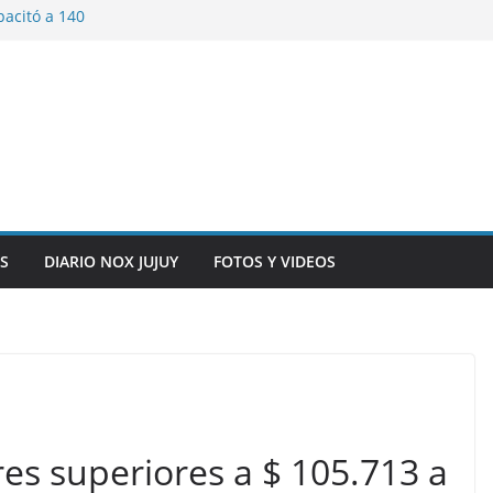
pacitó a 140
tín y Rivadavia
iversario de la
 de Bolivia
plaza 9 de Julio con
 a cursantes del
iocomunicaciones
ar sangre este
S
DIARIO NOX JUJUY
FOTOS Y VIDEOS
es superiores a $ 105.713 a