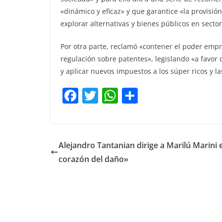
«dinámico y eficaz» y que garantice «la provisió
explorar alternativas y bienes públicos en secto
Por otra parte, reclamó «contener el poder empr
regulación sobre patentes», legislando «a favor de
y aplicar nuevos impuestos a los súper ricos y 
F
T
W
C
a
w
h
o
c
itt
at
m
e
er
s
p
Alejandro Tantanian dirige a Marilú Marini 
b
A
ar
corazón del daño»
o
p
tir
o
p
k