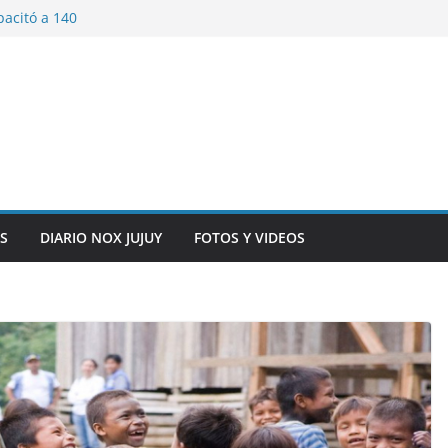
pacitó a 140
tín y Rivadavia
iversario de la
 de Bolivia
plaza 9 de Julio con
 a cursantes del
iocomunicaciones
ar sangre este
S
DIARIO NOX JUJUY
FOTOS Y VIDEOS