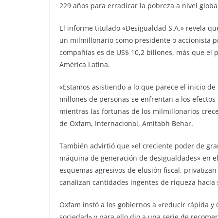
229 años para erradicar la pobreza a nivel globa
El informe titulado «Desigualdad S.A.» revela q
un milmillonario como presidente o accionista p
compañías es de US$ 10,2 billones, más que el p
América Latina.
«Estamos asistiendo a lo que parece el inicio d
millones de personas se enfrentan a los efectos 
mientras las fortunas de los milmillonarios crec
de Oxfam, Internacional, Amitabh Behar.
También advirtió que «el creciente poder de gr
máquina de generación de desigualdades» en el 
esquemas agresivos de elusión fiscal, privatizan 
canalizan cantidades ingentes de riqueza hacia s
Oxfam instó a los gobiernos a «reducir rápida y d
sociedad» y para ello dio a una serie de recomen