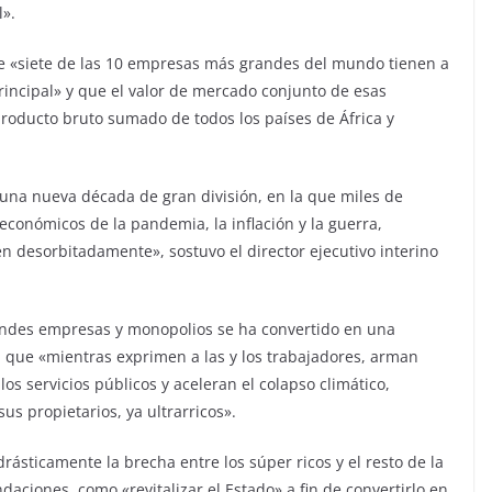
l».
ue «siete de las 10 empresas más grandes del mundo tienen a
rincipal» y que el valor de mercado conjunto de esas
roducto bruto sumado de todos los países de África y
e una nueva década de gran división, en la que miles de
económicos de la pandemia, la inflación y la guerra,
en desorbitadamente», sostuvo el director ejecutivo interino
andes empresas y monopolios se ha convertido en una
que «mientras exprimen a las y los trabajadores, arman
los servicios públicos y aceleran el colapso climático,
us propietarios, ya ultrarricos».
rásticamente la brecha entre los súper ricos y el resto de la
daciones, como «revitalizar el Estado» a fin de convertirlo en