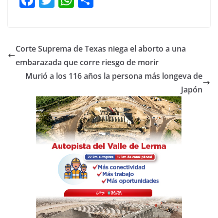
a
w
h
o
c
itt
at
m
e
er
s
p
Corte Suprema de Texas niega el aborto a una
b
A
ar
embarazada que corre riesgo de morir
o
p
tir
Murió a los 116 años la persona más longeva de
o
p
Japón
k