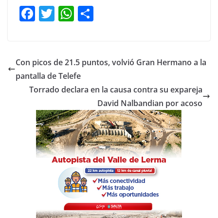
F
T
W
C
a
w
h
o
c
itt
at
m
e
er
s
p
Con picos de 21.5 puntos, volvió Gran Hermano a la
b
A
ar
pantalla de Telefe
o
p
tir
Torrado declara en la causa contra su expareja
o
p
David Nalbandian por acoso
k