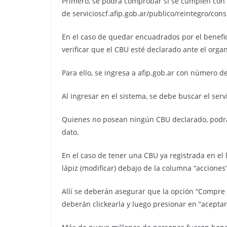
Primero, se podrá comprobar si se cumplen con l
de servicioscf.afip.gob.ar/publico/reintegro/con
En el caso de quedar encuadrados por el benefic
verificar que el CBU esté declarado ante el orga
Para ello, se ingresa a afip.gob.ar con número de 
Al ingresar en el sistema, se debe buscar el serv
Quienes no posean ningún CBU declarado, podrán 
dato.
En el caso de tener una CBU ya registrada en el l
lápiz (modificar) debajo de la columna “acciones”
Allí se deberán asegurar que la opción “Compre s
deberán clickearla y luego presionar en “aceptar