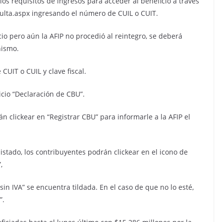
os requisitos de ingresos para acceder al beneficio a través
sulta.aspx ingresando el número de CUIL o CUIT.
io pero aún la AFIP no procedió al reintegro, se deberá
nismo.
CUIT o CUIL y clave fiscal.
icio “Declaración de CBU”.
clickear en “Registrar CBU” para informarle a la AFIP el
istado, los contribuyentes podrán clickear en el icono de
,
in IVA” se encuentra tildada. En el caso de que no lo esté,
”.