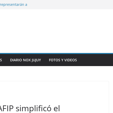
representarán a
n, inteligencia
o” en el CIC de
ara que los
solver problemas
y siete
S
DIARIO NOX JUJUY
FOTOS Y VIDEOS
FIP simplificó el