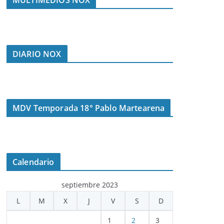
DIARIO NOX
MDV Temporada 18° Pablo Martearena
Calendario
septiembre 2023
L
M
X
J
V
S
D
1
2
3