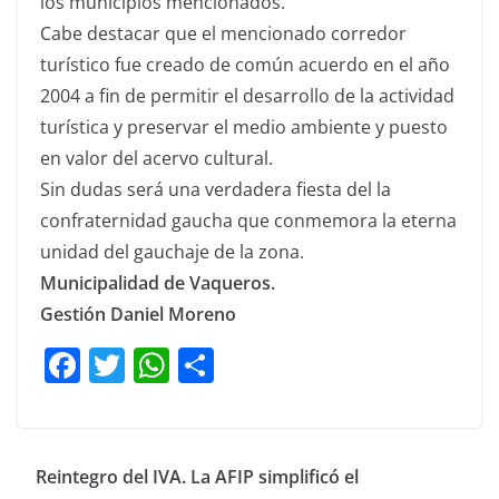
los municipios mencionados.
Cabe destacar que el mencionado corredor
turístico fue creado de común acuerdo en el año
2004 a fin de permitir el desarrollo de la actividad
turística y preservar el medio ambiente y puesto
en valor del acervo cultural.
Sin dudas será una verdadera fiesta del la
confraternidad gaucha que conmemora la eterna
unidad del gauchaje de la zona.
Municipalidad de Vaqueros.
Gestión Daniel Moreno
F
T
W
C
a
w
h
o
c
itt
at
m
e
er
s
p
Reintegro del IVA. La AFIP simplificó el