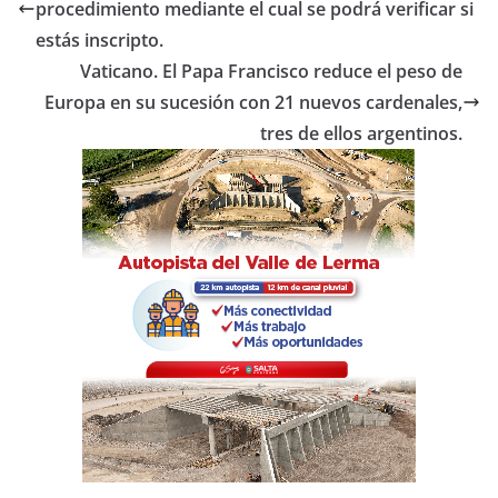
b
A
ar
procedimiento mediante el cual se podrá verificar si
o
p
tir
estás inscripto.
o
p
Vaticano. El Papa Francisco reduce el peso de
Europa en su sucesión con 21 nuevos cardenales,
k
tres de ellos argentinos.