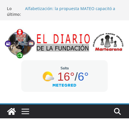
Saltar
Lo
Alfabetización: la propuesta MATEO capacitó a
al
último:
140 docentes y entregó material en San Martín y
contenido
Rivadavia
Madile participó del acto por el 201º aniversario
de la Independencia del Estado Plurinacional de
Bolivia
“Conciertos del Mediodía” regresa a la plaza 9 de
Julio con música de sikus
Sistema de Emergencias 9-1-1 capacitó a
cursantes del Curso Básico para Operadores de
Radiocomunicaciones
En el barrio Solis Pizarro se podrá donar sangre
este sábado