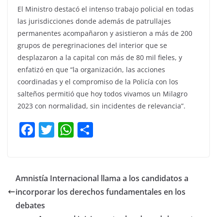
El Ministro destacó el intenso trabajo policial en todas
las jurisdicciones donde además de patrullajes
permanentes acompañaron y asistieron a más de 200
grupos de peregrinaciones del interior que se
desplazaron a la capital con más de 80 mil fieles, y
enfatizó en que “la organización, las acciones
coordinadas y el compromiso de la Policía con los
salteños permitió que hoy todos vivamos un Milagro
2023 con normalidad, sin incidentes de relevancia”.
F
T
W
C
a
w
h
o
c
itt
at
m
e
er
s
p
Amnistía Internacional llama a los candidatos a
b
A
ar
incorporar los derechos fundamentales en los
o
p
tir
debates