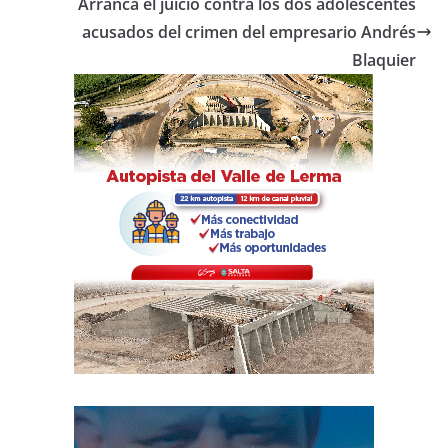
o
p
Arranca el juicio contra los dos adolescentes
acusados del crimen del empresario Andrés
k
Blaquier