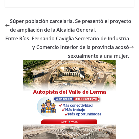
c
itt
at
m
e
er
s
p
Súper población carcelaria. Se presentó el proyecto
b
A
ar
de ampliación de la Alcaidía General.
o
p
tir
Entre Ríos. Fernando Caviglia Secretario de Industria
o
p
y Comercio Interior de la provincia acosó
sexualmente a una mujer.
k