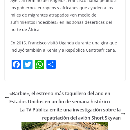
Ayer, al término del Ángelus, Francisco había pedido a
los gobiernos europeos y africanos que ayuden a los
miles de migrantes atrapados «en medio de
sufrimientos indecibles» en las zonas desérticas del
norte de África.
En 2015, Francisco visitó Uganda durante una gira que
incluyó también a Kenia y a República Centroafricana.
F
T
W
C
a
w
h
o
c
itt
at
m
e
er
s
p
«Barbie», el estreno más taquillero del año en
b
A
ar
Estados Unidos en un fin de semana histórico
o
p
tir
La TV Pública emite una investigación sobre la
o
p
repatriación del avión Short Skyvan
k