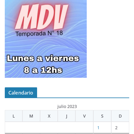
Calendario
julio 2023
L
M
X
J
V
S
D
1
2