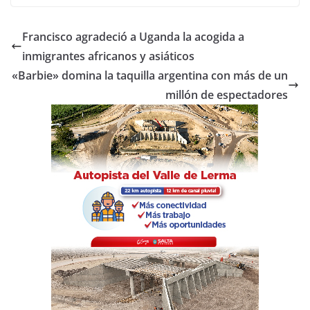
c
itt
at
m
e
er
s
p
Francisco agradeció a Uganda la acogida a
b
A
ar
inmigrantes africanos y asiáticos
o
p
tir
«Barbie» domina la taquilla argentina con más de un
o
p
millón de espectadores
k