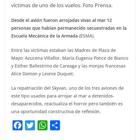
víctimas de uno de los vuelos. Foto Prensa.
Desde el avión fueron arrojadas vivas al mar 12
personas que habían permanecido secuestradas en la
Escuela Mecánica de la Armada
(ESMA).
Entre las víctimas estaban las Madres de Plaza de
Mayo: Azucena Villaflor, María Eugenia Ponce de Bianco
y Esther Ballestrino de Careaga y las monjas francesas
Alice Domon y Leonie Duquet.
La repatriación del Skyvan, uno de los tres aviones de
este tipo usados para arrojar al mar a detenidos-
desaparecidos, reactualiza el horror pero también es
una oportunidad constructiva de reflexión.
F
T
W
C
a
w
h
o