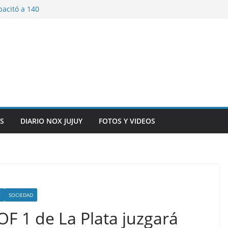
pacitó a 140
tín y Rivadavia
iversario de la
 de Bolivia
plaza 9 de Julio con
 a cursantes del
iocomunicaciones
ar sangre este
S
DIARIO NOX JUJUY
FOTOS Y VIDEOS
Y
SOCIEDAD
F 1 de La Plata juzgará