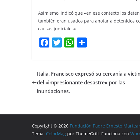
Asimismo, indicó que «en ese contexto los deten
también eran usados para anotar a detenidos c
causas judiciales».
F
T
W
C
a
w
h
o
c
itt
at
m
e
er
s
p
Italia. Francisco expresó su cercanía a víct
b
A
ar
del «impresionante desastre» por las
o
p
tir
inundaciones.
o
p
k
Copyright © 2026
Fundación Padre Ernesto Martea
Tema:
ColorMag
por ThemeGrill. Funciona con
Wor