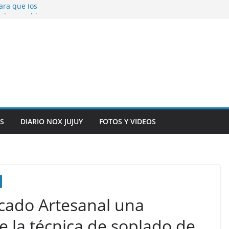
ara que los
solver problemas
V para noviembre a
ber.
on la salud de
total y alarma en el
n, inteligencia
o” en el CIC de
S
DIARIO NOX JUJUY
FOTOS Y VIDEOS
rcado Artesanal una
e la técnica de soplado de