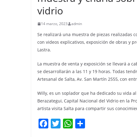
vidrio
14 marzo, 2023
admin
Se realizará una muestra de piezas realizadas con
con videos explicativos, exposición de obras y pr
Lastra.
La muestra de venta y exposición se llevará a ca
se desarrollarán a las 11 y 19 horas. Todas tend
Artesanal de Salta, Av. San Martín 2555, con entr
Willy, es un soplador que ha dedicado su vida al 
Berazategui, Capital Nacional del Vidrio en la Pr
artista visita Salta para compartir sus conocimie
F
T
W
C
a
w
h
o