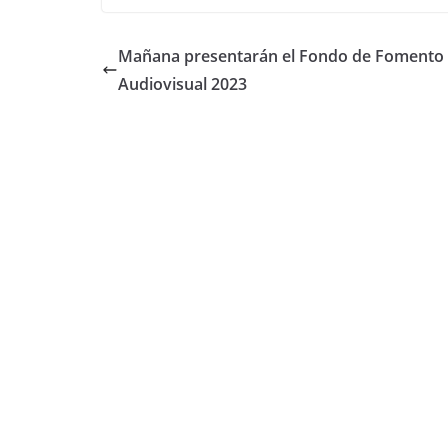
c
itt
at
m
e
er
s
p
Mañana presentarán el Fondo de Fomento
b
A
ar
Audiovisual 2023
o
p
tir
o
p
k