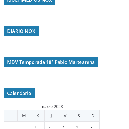
MULTIMEDIOS NOX
DIARIO NOX
MDV Temporada 18° Pablo Martearena
Calendario
marzo 2023
L
M
X
J
V
S
D
1
2
3
4
5