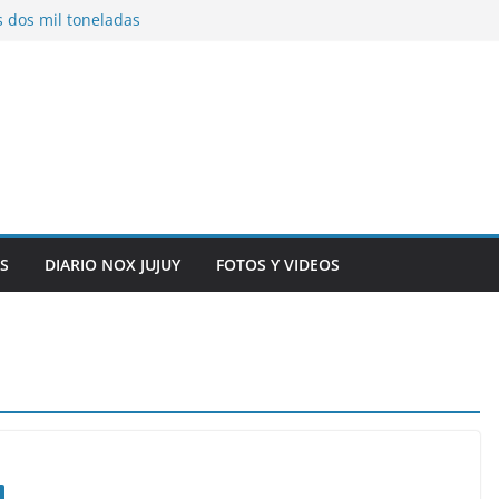
s dos mil toneladas
exhibidores y
entificación con
 originarias
e general del
anexo del mercado
S
DIARIO NOX JUJUY
FOTOS Y VIDEOS