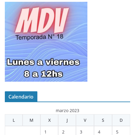
Calendario
marzo 2023
L
M
X
J
V
S
D
1
2
3
4
5