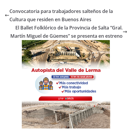
c
itt
at
m
e
er
s
p
Convocatoria para trabajadores salteños de la
b
A
ar
Cultura que residen en Buenos Aires
o
p
tir
El Ballet Folklórico de la Provincia de Salta “Gral.
o
p
Martín Miguel de Güemes” se presenta en estreno
k