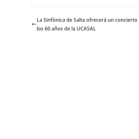
c
itt
at
m
e
er
s
p
La Sinfónica de Salta ofrecerá un concierto
b
A
ar
los 60 años de la UCASAL
o
p
tir
o
p
k