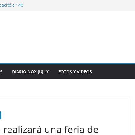
pacitó a 140
tín y Rivadavia
iversario de la
 de Bolivia
plaza 9 de Julio con
 a cursantes del
iocomunicaciones
ar sangre este
S
DIARIO NOX JUJUY
FOTOS Y VIDEOS
 realizará una feria de