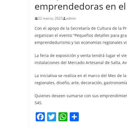
emprendedoras en el
22 marzo, 2023
admin
Con el apoyo de la Secretaría de Cultura de la 
organizan el evento “Pequeños detalles para gra
emprendedurismo y las economías regionales vinc
La feria de exposición y venta tendrá lugar el v
instalaciones del Mercado Artesanal de Salta, Av
La iniciativa se realiza en el marco del Mes de l
regionales, diseño, arte, decoración, gastronom
Quienes deseen sumarse con sus emprendimiento
545.
F
T
W
C
a
w
h
o