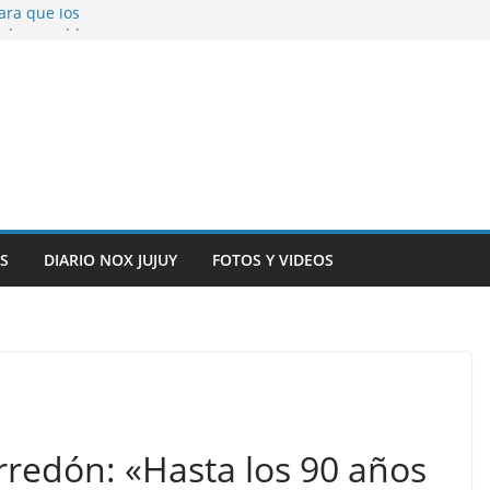
ara que los
solver problemas
V para noviembre a
ber.
on la salud de
total y alarma en el
n, inteligencia
o” en el CIC de
S
DIARIO NOX JUJUY
FOTOS Y VIDEOS
redón: «Hasta los 90 años