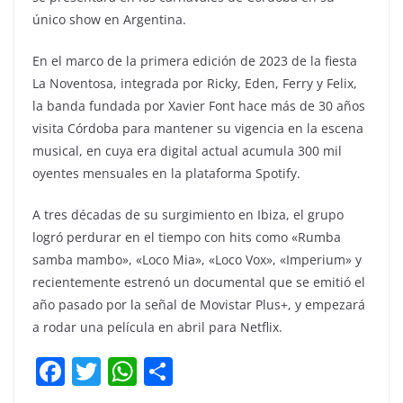
único show en Argentina.
En el marco de la primera edición de 2023 de la fiesta
La Noventosa, integrada por Ricky, Eden, Ferry y Felix,
la banda fundada por Xavier Font hace más de 30 años
visita Córdoba para mantener su vigencia en la escena
musical, en cuya era digital actual acumula 300 mil
oyentes mensuales en la plataforma Spotify.
A tres décadas de su surgimiento en Ibiza, el grupo
logró perdurar en el tiempo con hits como «Rumba
samba mambo», «Loco Mia», «Loco Vox», «Imperium» y
recientemente estrenó un documental que se emitió el
año pasado por la señal de Movistar Plus+, y empezará
a rodar una película en abril para Netflix.
F
T
W
C
a
w
h
o