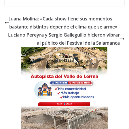
c
itt
at
m
e
er
s
p
Juana Molina: «Cada show tiene sus momentos
b
A
ar
bastante distintos depende el clima que se arme»
o
p
tir
Luciano Pereyra y Sergio Galleguillo hicieron vibrar
o
p
al público del Festival de la Salamanca
k