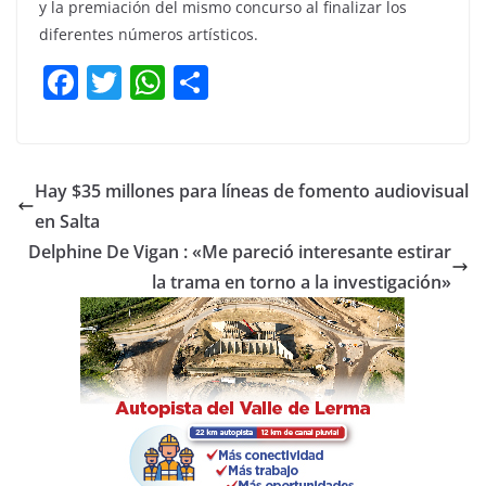
y la premiación del mismo concurso al finalizar los
diferentes números artísticos.
F
T
W
C
a
w
h
o
c
itt
at
m
e
er
s
p
Hay $35 millones para líneas de fomento audiovisual
b
A
ar
en Salta
o
p
tir
Delphine De Vigan : «Me pareció interesante estirar
o
p
la trama en torno a la investigación»
k