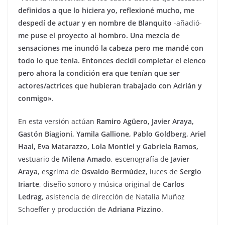
definidos a que lo hiciera yo, reflexioné mucho, me
despedí de actuar y en nombre de Blanquito
-añadió-
me puse el proyecto al hombro. Una mezcla de
sensaciones me inundó la cabeza pero me mandé con
todo lo que tenía. Entonces decidí completar el elenco
pero ahora la condición era que tenían que ser
actores/actrices que hubieran trabajado con Adrián y
conmigo»
.
En esta versión actúan
Ramiro Agüero, Javier Araya,
Gastón Biagioni, Yamila Gallione, Pablo Goldberg, Ariel
Haal, Eva Matarazzo, Lola Montiel y Gabriela Ramos,
vestuario de
Milena Amado
, escenografía de
Javier
Araya
, esgrima de
Osvaldo Bermúdez
, luces de
Sergio
Iriarte
, diseño sonoro y música original de
Carlos
Ledrag
, asistencia de dirección de Natalia Muñoz
Schoeffer y producción de
Adriana Pizzino
.