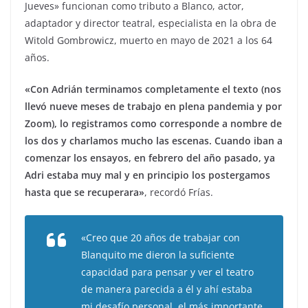
Jueves» funcionan como tributo a Blanco, actor,
adaptador y director teatral, especialista en la obra de
Witold Gombrowicz, muerto en mayo de 2021 a los 64
años.
«Con Adrián terminamos completamente el texto (nos
llevó nueve meses de trabajo en plena pandemia y por
Zoom), lo registramos como corresponde a nombre de
los dos y charlamos mucho las escenas. Cuando iban a
comenzar los ensayos, en febrero del año pasado, ya
Adri estaba muy mal y en principio los postergamos
hasta que se recuperara»
, recordó Frías.
«Creo que 20 años de trabajar con
Blanquito me dieron la suficiente
capacidad para pensar y ver el teatro
de manera parecida a él y ahí estaba
mi desafío personal, el más importante