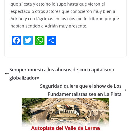
que sí está y esto no lo supe hasta que vieron el
espectáculo otros actores que conocieron muy bien a
Adrián y con lágrimas en los ojos me felicitaron porque
habían sentido a Adrián muy presente.
F
T
W
C
a
w
h
o
c
itt
at
m
e
er
s
p
Semper muestra los abusos de «un capitalismo
b
A
ar
globalizador»
o
p
tir
Seguridad quiere que el show de Los
o
p
Fundamentalistas sea en La Plata
k