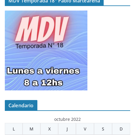
MDV Temporada 18° Pablo Martearena
Calendario
octubre 2022
L
M
X
J
V
S
D