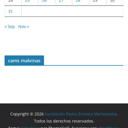
24
25
26
27
28
29
30
31
« Sep
Nov »
cams malvinas
Copyright © 2026
Fundación Padre Ernesto Martearena
.
Todos los derechos reservados.