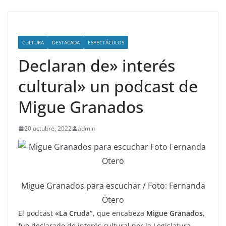
CULTURA
DESTACADA
ESPECTÁCULOS
Declaran de» interés
cultural» un podcast de
Migue Granados
20 octubre, 2022
admin
Migue Granados para escuchar / Foto: Fernanda
Otero
El podcast
«La Cruda”
, que encabeza
Migue Granados
,
fue declarado de interés cultural por la Legislatura