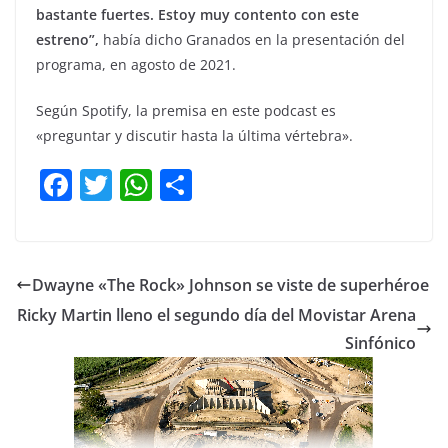
bastante fuertes. Estoy muy contento con este
estreno”,
había dicho Granados en la presentación del
programa, en agosto de 2021.
Según Spotify, la premisa en este podcast es
«preguntar y discutir hasta la última vértebra».
F
T
W
C
a
w
h
o
c
itt
at
m
e
er
s
p
Dwayne «The Rock» Johnson se viste de superhéroe
b
A
ar
Ricky Martin lleno el segundo día del Movistar Arena
o
p
tir
Sinfónico
o
p
k