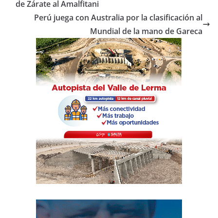
b
A
ar
de Zárate al Amalfitani
o
p
tir
Perú juega con Australia por la clasificación al
o
p
Mundial de la mano de Gareca
k