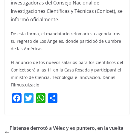
investigadoras del Consejo Nacional de
Investigaciones Científicas y Técnicas (Conicet), se
informó oficialmente.
De esta forma, el mandatario retomará su agenda tras
su regreso de Los Ángeles, donde participó de Cumbre
de las Américas.
El anuncio de los nuevos salarios para los científicos del
Conicet será a las 11 en la Casa Rosada y participará el
ministro de Ciencia, Tecnología e Innovación, Daniel
Filmus.uizacio
F
T
W
C
a
w
h
o
c
itt
at
m
e
er
s
p
Platense derrotó a Vélez y es puntero, en la vuelta