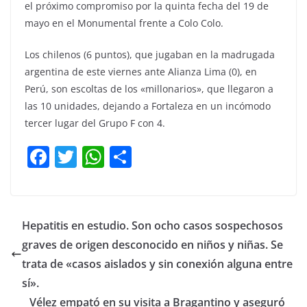
el próximo compromiso por la quinta fecha del 19 de
mayo en el Monumental frente a Colo Colo.
Los chilenos (6 puntos), que jugaban en la madrugada
argentina de este viernes ante Alianza Lima (0), en
Perú, son escoltas de los «millonarios», que llegaron a
las 10 unidades, dejando a Fortaleza en un incómodo
tercer lugar del Grupo F con 4.
F
T
W
C
a
w
h
o
c
itt
at
m
e
er
s
p
Hepatitis en estudio. Son ocho casos sospechosos
b
A
ar
graves de origen desconocido en niños y niñas. Se
o
p
tir
trata de «casos aislados y sin conexión alguna entre
o
p
sí».
Vélez empató en su visita a Bragantino y aseguró