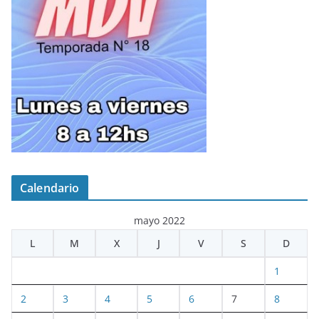
Calendario
mayo 2022
L
M
X
J
V
S
D
1
2
3
4
5
6
7
8