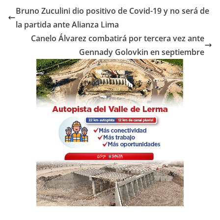
e
er
s
p
Bruno Zuculini dio positivo de Covid-19 y no será de
b
A
ar
la partida ante Alianza Lima
o
p
tir
Canelo Álvarez combatirá por tercera vez ante
o
p
Gennady Golovkin en septiembre
k