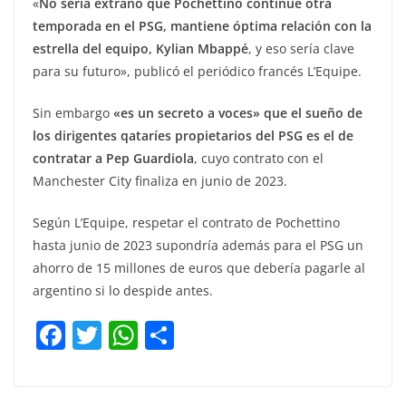
«
No sería extraño que Pochettino continúe otra
temporada en el PSG, mantiene óptima relación con la
estrella del equipo, Kylian Mbappé
, y eso sería clave
para su futuro», publicó el periódico francés L’Equipe.
Sin embargo
«es un secreto a voces» que el sueño de
los dirigentes qataríes propietarios del PSG es el de
contratar a Pep Guardiola
, cuyo contrato con el
Manchester City finaliza en junio de 2023.
Según L’Equipe, respetar el contrato de Pochettino
hasta junio de 2023 supondría además para el PSG un
ahorro de 15 millones de euros que debería pagarle al
argentino si lo despide antes.
F
T
W
C
a
w
h
o
c
itt
at
m