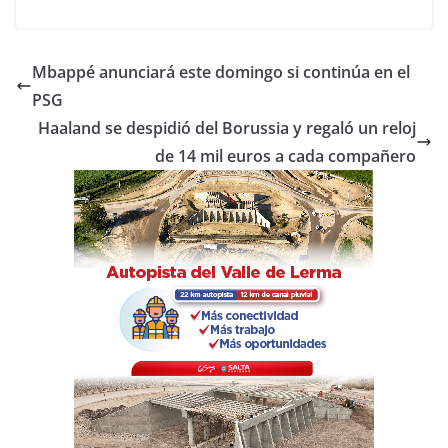
a
w
h
o
c
itt
at
m
e
er
s
p
Mbappé anunciará este domingo si continúa en el
b
A
ar
PSG
o
p
tir
Haaland se despidió del Borussia y regaló un reloj
o
p
de 14 mil euros a cada compañero
k