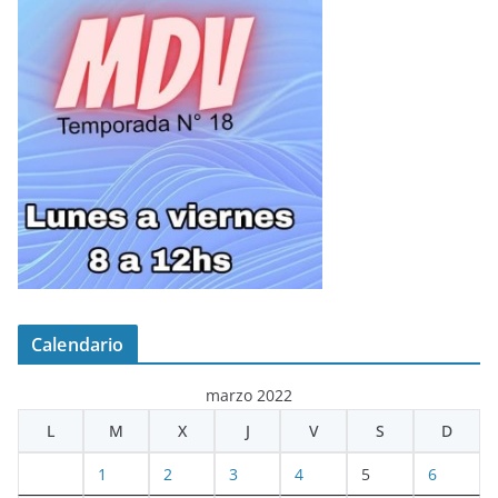
Calendario
marzo 2022
L
M
X
J
V
S
D
1
2
3
4
5
6