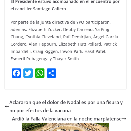
El Presidente estuvo acompañado en el encuentro por
el canciller Santiago Cafiero.
Por parte de la junta directiva de YPO participaron,
además, Elizabeth Zucker, Debby Carreau, Ya Ping
Chang, Cynthia Cleveland, Rafi Demirjian, Ángel García
Cordero, Alan Hepburn, Elizabeth Hutt Pollard, Patrick
Imbardelli, Craig Kiggen, Inwon-Park, Hasit Patel,
Esmeril Rubagenga y Thayer Smith.
F
T
W
C
a
w
h
o
c
itt
at
m
e
er
s
p
Aclararon que el dolor de Nadal es por una fisura y
b
A
ar
no por efectos de la vacuna
o
p
tir
Ardió la Falla Valenciana en la noche marplatense
o
p