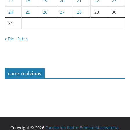
17
18
19
20
21
22
23
24
25
26
27
28
29
30
31
« Dic
Feb »
cams malvinas
Copyright © 2026
Fundación Padre Ernesto Martearena
.