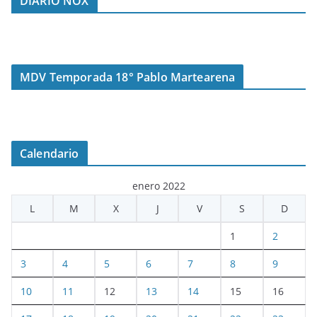
DIARIO NOX
MDV Temporada 18° Pablo Martearena
Calendario
enero 2022
L
M
X
J
V
S
D
1
2
3
4
5
6
7
8
9
10
11
12
13
14
15
16