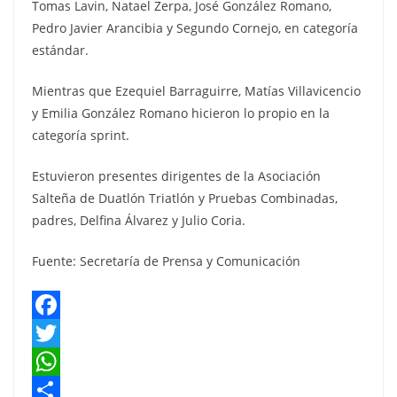
Tomas Lavin, Natael Zerpa, José González Romano,
Pedro Javier Arancibia y Segundo Cornejo, en categoría
estándar.
Mientras que Ezequiel Barraguirre, Matías Villavicencio
y Emilia González Romano hicieron lo propio en la
categoría sprint.
Estuvieron presentes dirigentes de la Asociación
Salteña de Duatlón Triatlón y Pruebas Combinadas,
padres, Delfina Álvarez y Julio Coria.
Fuente: Secretaría de Prensa y Comunicación
F
a
T
c
w
W