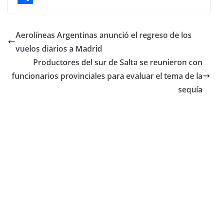
e
i
h
C
b
t
a
o
Aerolíneas Argentinas anunció el regreso de los
o
t
t
m
vuelos diarios a Madrid
o
e
s
p
Productores del sur de Salta se reunieron con
k
r
A
a
funcionarios provinciales para evaluar el tema de la
p
r
sequía
p
t
i
r