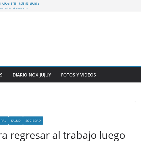
s dos mil toneladas
exhibidores y
entificación con
 originarias
e general del
anexo del mercado
S
DIARIO NOX JUJUY
FOTOS Y VIDEOS
IPAL
SALUD
SOCIEDAD
 regresar al trabajo luego