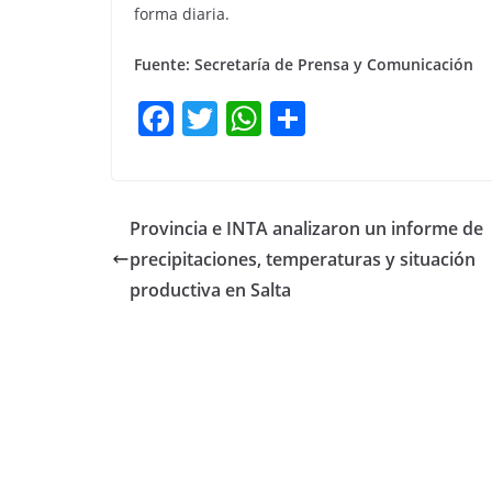
forma diaria.
Fuente: Secretaría de Prensa y Comunicación
F
T
W
C
a
w
h
o
c
itt
at
m
e
er
s
p
Provincia e INTA analizaron un informe de
b
A
ar
precipitaciones, temperaturas y situación
o
p
tir
productiva en Salta
o
p
k