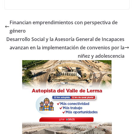
a
w
h
o
c
itt
at
m
e
er
s
p
Financian emprendimientos con perspectiva de
b
A
ar
género
o
p
tir
Desarrollo Social y la Asesoría General de Incapaces
o
p
avanzan en la implementación de convenios por la
niñez y adolescencia
k