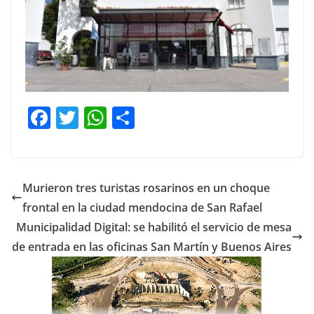
F
T
W
C
a
w
h
o
c
itt
at
m
e
er
s
p
Murieron tres turistas rosarinos en un choque
b
A
ar
frontal en la ciudad mendocina de San Rafael
o
p
tir
Municipalidad Digital: se habilitó el servicio de mesa
o
p
de entrada en las oficinas San Martín y Buenos Aires
k