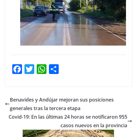
F
T
W
C
a
w
h
o
c
itt
at
m
e
er
s
p
Benavides y Andújar mejoran sus posiciones
b
A
ar
generales tras la tercera etapa
o
p
tir
Covid-19: En las últimas 24 horas se notificaron 955
o
p
casos nuevos en la provincia