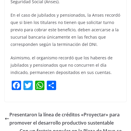
Seguridad Social (Anses).
En el caso de jubilados y pensionados, la Anses recordó
que si bien los titulares no tienen que solicitar turno
previo para cobrar este beneficio, deben acercarse a la
sucursal bancaria únicamente en las fechas que
corresponden según la terminación del DNI.
Asimismo, el organismo recordó que los haberes de
jubilados y pensionados que no concurren el día
indicado, permanecen depositados en sus cuentas.
F
T
W
C
a
w
h
o
c
itt
at
m
e
er
s
p
Presentaron la línea de créditos «Proyectar» para
b
A
ar
promover el desarrollo productivo sustentable