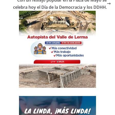
o
p
tir
Con un festejo popular en la Plaza de Mayo se
o
p
celebra hoy el Día de la Democracia y los DDHH.
k