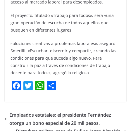
acceso al mercado laboral para desempleados.
El proyecto, titulado «Trabajo para todos», será «una
gran operación de escucha de todos aquellos que
busquen en diferentes lugares
soluciones creativas a problemas laborales», aseguró
Smerilli. «Escuchar, discernir y compartir, creando las
condiciones para que suceda algo nuevo. Para
construir la paz a través de condiciones de trabajo
decente para todos», agregó la religiosa.
F
T
W
C
a
w
h
o
c
itt
at
m
e
er
s
p
Empleados estatales: el presidente Fernández
b
A
ar
otorga un bono especial de 20 mil pesos.