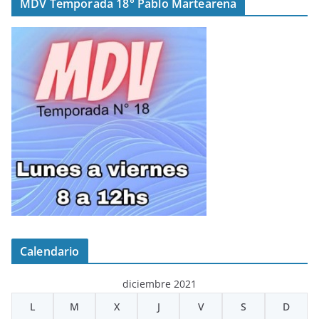
MDV Temporada 18° Pablo Martearena
Calendario
diciembre 2021
L
M
X
J
V
S
D