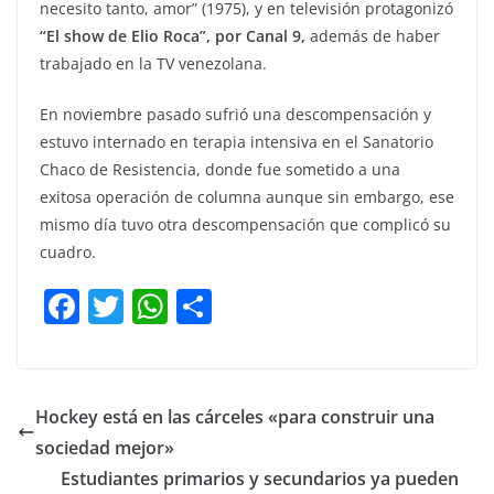
necesito tanto, amor” (1975), y en televisión protagonizó
“El show de Elio Roca”, por Canal 9,
además de haber
trabajado en la TV venezolana.
En noviembre pasado sufrió una descompensación y
estuvo internado en terapia intensiva en el Sanatorio
Chaco de Resistencia, donde fue sometido a una
exitosa operación de columna aunque sin embargo, ese
mismo día tuvo otra descompensación que complicó su
cuadro.
F
T
W
C
a
w
h
o
c
itt
at
m
e
er
s
p
Hockey está en las cárceles «para construir una
b
A
ar
sociedad mejor»
o
p
tir
Estudiantes primarios y secundarios ya pueden