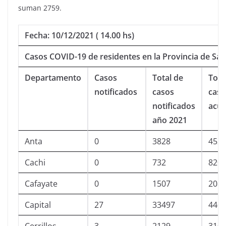
suman 2759.
Fecha: 10/12/2021 ( 14.00 hs)
Casos COVID-19 de residentes en la Provincia de Sal
Departamento
Casos
Total de
Tota
notificados
casos
caso
notificados
acu
año 2021
Anta
0
3828
452
Cachi
0
732
820
Cafayate
0
1507
208
Capital
27
33497
440