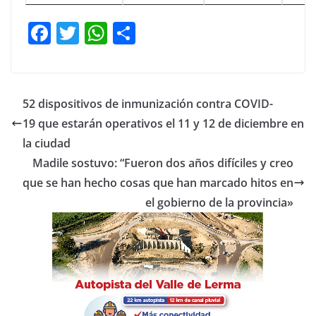
F
T
W
C
a
w
h
o
c
itt
at
m
e
er
s
p
52 dispositivos de inmunización contra COVID-
b
A
ar
19 que estarán operativos el 11 y 12 de diciembre en
o
p
tir
la ciudad
o
p
Madile sostuvo: “Fueron dos años difíciles y creo
que se han hecho cosas que han marcado hitos en
k
el gobierno de la provincia»