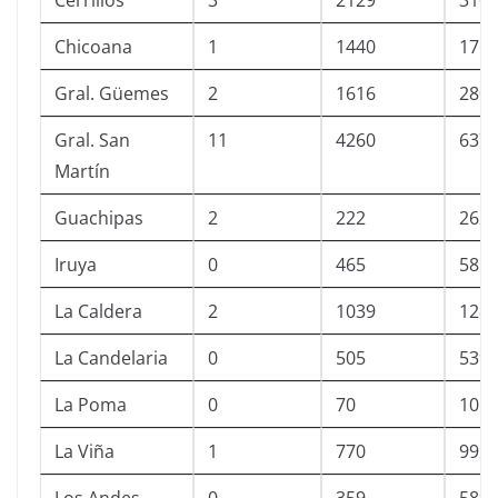
Cerrillos
3
2129
310
Chicoana
1
1440
176
Gral. Güemes
2
1616
280
Gral. San
11
4260
637
Martín
Guachipas
2
222
262
Iruya
0
465
585
La Caldera
2
1039
128
La Candelaria
0
505
539
La Poma
0
70
105
La Viña
1
770
992