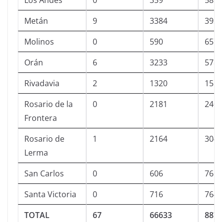
Los Andes
0
359
589
Metán
9
3384
392
Molinos
0
590
657
Orán
6
3233
578
Rivadavia
2
1320
155
Rosario de la
0
2181
240
Frontera
Rosario de
1
2164
304
Lerma
San Carlos
0
606
766
Santa Victoria
0
716
764
TOTAL
67
66633
887