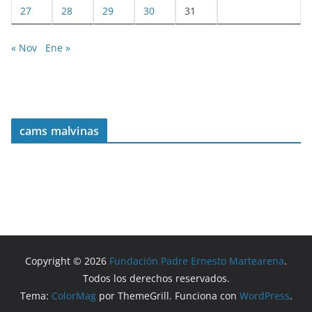
27
28
29
30
31
« Nov
Ene »
cams malvinas
Copyright © 2026
Fundación Padre Ernesto Martearena
.
Todos los derechos reservados.
Tema:
ColorMag
por ThemeGrill. Funciona con
WordPress
.