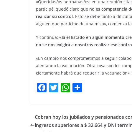
«Queridas/os hermanas/os: en una reunión citada
participé, quedó claro que
no es competencia de 
realizar su control
. Esto se debe tanto a dificul
alguien que participe de una misa», comienza la
Y continúa:
«Si el Estado en algún momento cre
no se nos exigirá a nosotros realizar ese contro
«En cambio nos comprometimos a seguir colaboran
alentando la vacunación. Otra cosa son los cam
ciertamente habrá que requerir la vacunación», fi
F
T
W
C
a
w
h
o
c
itt
at
m
e
er
s
p
Cobran hoy los jubilados y pensionados co
b
A
ar
ingresos superiores a $ 32.664 y DNI termi