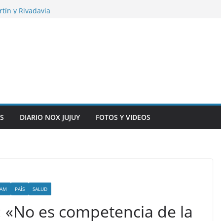
pacitó a 140
tín y Rivadavia
iversario de la
 de Bolivia
plaza 9 de Julio con
 a cursantes del
iocomunicaciones
ar sangre este
S
DIARIO NOX JUJUY
FOTOS Y VIDEOS
LAM
PAÍS
SALUD
: «No es competencia de la