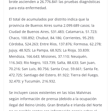
brote ascienden a 26.776.841 las pruebas diagnósticas
para esta enfermedad.
El total de acumulados por distrito indica que la
provincia de Buenos Aires suma 2.099.689 casos; la
Ciudad de Buenos Aires, 531.483; Catamarca, 51.723;
Chaco, 100.892; Chubut, 84.186; Corrientes, 95.293;
Córdoba, 524.263; Entre Ríos, 137.876; Formosa, 62.278;
Jujuy, 48.925; La Pampa, 68.925; La Rioja, 33.839;
Mendoza, 166.643; Misiones, 37.110; Neuquén,
116.343; Río Negro, 103.739; Salta, 88.633; San Juan,
70.216; San Luis, 80.756; Santa Cruz, 59.661; Santa Fe,
472.725; Santiago del Estero, 81.922; Tierra del Fuego,
32.470; y Tucumán, 216.932.
Se incluyen casos existentes en las Islas Malvinas
según información de prensa (debido a la ocupación
ilegal del Reino Unido, Gran Bretaña e Irlanda del Norte