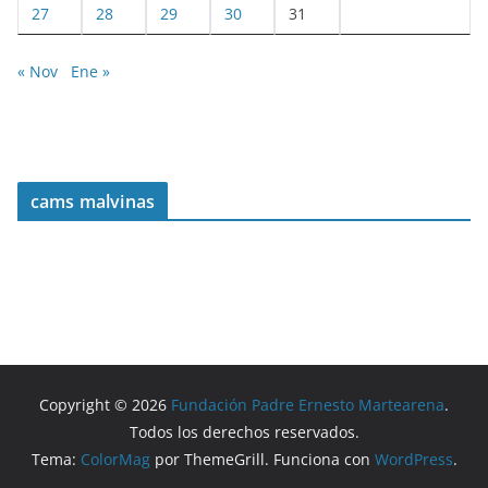
27
28
29
30
31
« Nov
Ene »
cams malvinas
Copyright © 2026
Fundación Padre Ernesto Martearena
.
Todos los derechos reservados.
Tema:
ColorMag
por ThemeGrill. Funciona con
WordPress
.