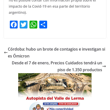
no es posible contar con información propia sobre el
impacto de la Covid-19 en esa parte del territorio
argentino).
F
T
W
C
a
w
h
o
c
itt
at
m
e
er
s
p
Córdoba: hubo un brote de contagios e investigan si
b
A
ar
es Ómicron
o
p
tir
Desde el 7 de enero, Precios Cuidados tendrá un
o
p
piso de 1.350 productos
k