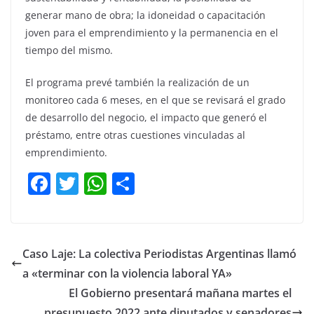
generar mano de obra; la idoneidad o capacitación
joven para el emprendimiento y la permanencia en el
tiempo del mismo.
El programa prevé también la realización de un
monitoreo cada 6 meses, en el que se revisará el grado
de desarrollo del negocio, el impacto que generó el
préstamo, entre otras cuestiones vinculadas al
emprendimiento.
F
T
W
C
a
w
h
o
c
itt
at
m
e
er
s
p
Caso Laje: La colectiva Periodistas Argentinas llamó
b
A
ar
a «terminar con la violencia laboral YA»
o
p
tir
El Gobierno presentará mañana martes el
presupuesto 2022 ante diputados y senadores