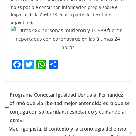
no es posible contar con información propia sobre el
impacto de la Covid-19 en esa parte del territorio
argentino).
F
T
W
C
a
w
h
o
c
itt
at
m
e
er
s
p
Programa Conectar Igualdad Ushuaia. Fernández
b
A
ar
afirmó que «la libertad mejor entendida es la que se
o
p
tir
conjuga con solidaridad, respetando y cuidando al
o
p
otro».
Macri golpista. El contexto y la cronología del envío
k