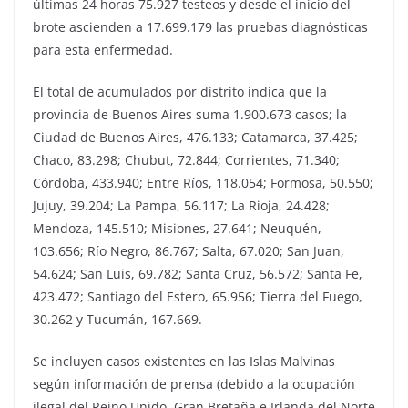
últimas 24 horas 75.927 testeos y desde el inicio del
brote ascienden a 17.699.179 las pruebas diagnósticas
para esta enfermedad.
El total de acumulados por distrito indica que la
provincia de Buenos Aires suma 1.900.673 casos; la
Ciudad de Buenos Aires, 476.133; Catamarca, 37.425;
Chaco, 83.298; Chubut, 72.844; Corrientes, 71.340;
Córdoba, 433.940; Entre Ríos, 118.054; Formosa, 50.550;
Jujuy, 39.204; La Pampa, 56.117; La Rioja, 24.428;
Mendoza, 145.510; Misiones, 27.641; Neuquén,
103.656; Río Negro, 86.767; Salta, 67.020; San Juan,
54.624; San Luis, 69.782; Santa Cruz, 56.572; Santa Fe,
423.472; Santiago del Estero, 65.956; Tierra del Fuego,
30.262 y Tucumán, 167.669.
Se incluyen casos existentes en las Islas Malvinas
según información de prensa (debido a la ocupación
ilegal del Reino Unido, Gran Bretaña e Irlanda del Norte